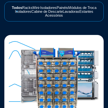
Todos
Racks
Mini-Isoladores
Painéis
Módulos de Troca
Isoladores
Cabine de Descarte
Lavadoras
Estantes
Acessórios