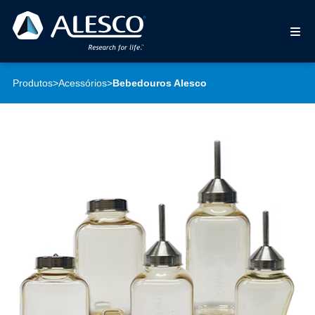
Produtos
>
Acessórios
>
Bebedouros Alesco