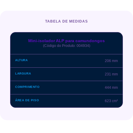
TABELA DE MEDIDAS
Mini-isolador ALP para camundongos
(Código do Produto: 004934)
206 mm
231 mm
444 mm
623 cm²