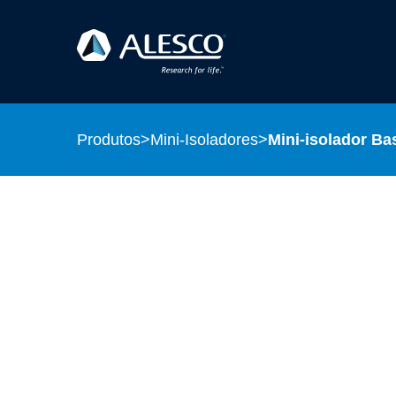
Produtos
>
Mini-Isoladores
>
Mini-isolador B