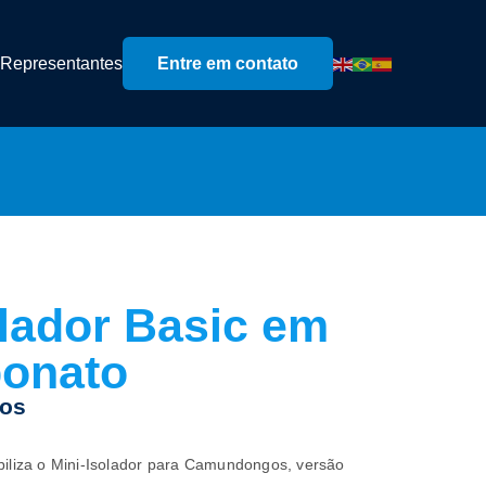
Representantes
Entre em contato
olador Basic em
bonato
os
biliza o Mini-Isolador para Camundongos, versão