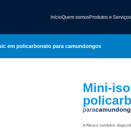
Início
Quem somos
Produtos e Serviços
asic em policarbonato para camundongos
Mini-is
policar
para
camundong
A Alesco também disponi