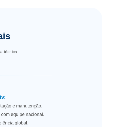
ais
a técnica
is:
rtação e manutenção.
l, com equipe nacional.
lência global.