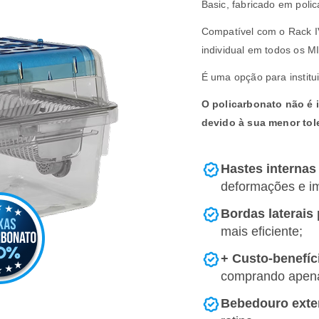
Basic, fabricado em poli
Compatível com o Rack I
individual em todos os M
É uma opção para instit
O policarbonato não é
devido à sua menor tole
Hastes internas
deformações e i
Bordas laterais
mais eficiente;
+ Custo-benefíc
comprando apena
Bebedouro exte