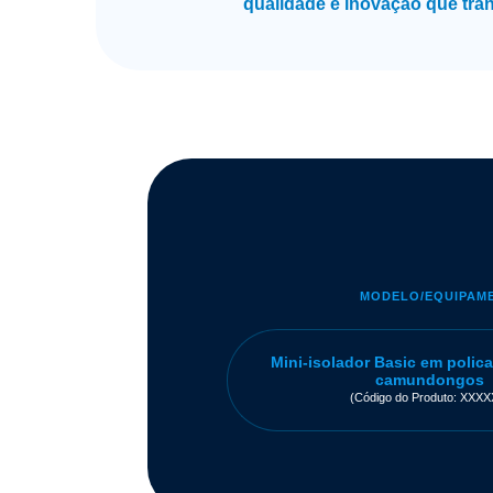
qualidade e inovação que tra
MODELO/EQUIPAM
Mini-isolador Basic em polic
camundongos
(Código do Produto: XXXX