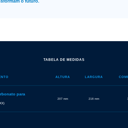
nsformam o futuro.
TABELA DE MEDIDAS
ENTO
ALTURA
LARGURA
COM
arbonato para
207 mm
216 mm
XX)