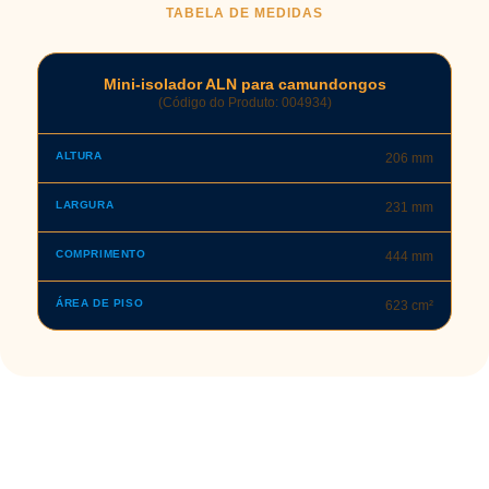
TABELA DE MEDIDAS
Mini-isolador ALN para camundongos
(Código do Produto: 004934)
206 mm
231 mm
444 mm
623 cm²