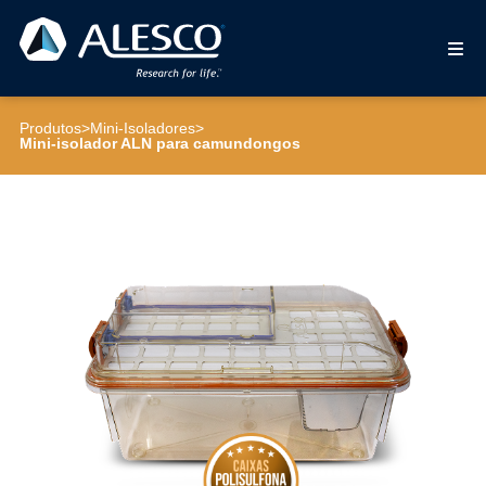
Produtos
>
Mini-Isoladores
>
Mini-isolador ALN para camundongos