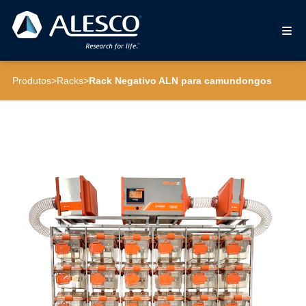
Produtos
>
Racks
>
Rack Negativo ALN para camundongos