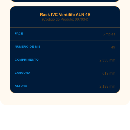
Rack IVC Ventilife ALN 49
(Código do Produto: 007034)
Simples
49
2.338 mm
619 mm
2.193 mm