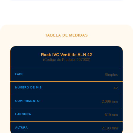
TABELA DE MEDIDAS
Rack IVC Ventilife ALN 42
(Código do Produto: 007033)
Simples
42
2.096 mm
619 mm
2.193 mm